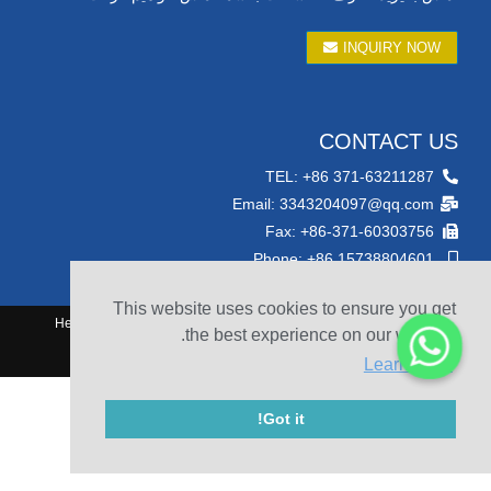
INQUIRY NOW
CONTACT US
TEL: +86 371-63211287
Email: 3343204097@qq.com
Fax: +86-371-60303756
Phone: +86 15738804601
This website uses cookies to ensure you get
© 2010-2020 Henan Sicheng Abrasives Tech Co., Ltd. Copyright
the best experience on our website.
Sitemap
Learn more
Got it!