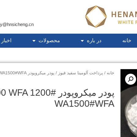
ty@hnsicheng.cn
خانه
در باره
محصولات
اخبار
خانه
/
پرداخت آلومینا سفید فیوز
/ پودر میکروپودر F500 WFA 1200# WA1500#WFA
پودر میکروپودر FA 1200#
WA1500#WFA