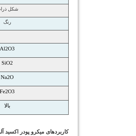
شکل ذرا
رنگ
Al2O3
SiO2
Na2O
Fe2O3
بالا
کاربردهای
میکرو پودر اکسید آلومی