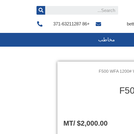
+86 371-63211287
bet
مخاطب
F500 W
/MT
$
2,000.00