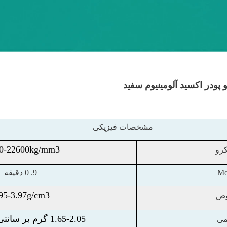
 پودر اکسید آلومینیوم سفید
مشخصات فیزیکی
0-22600kg/mm3
رو
9.
0 دقیقه
95-3.97g/cm3
وص
1.65-2.05 گرم بر سانتی متر مکعب
می